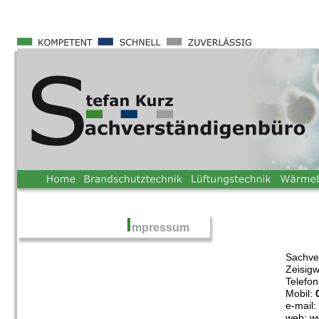
I
mpressum
Sachve
Zeisig
Telefo
Mobil: 
e-mail:
web: w